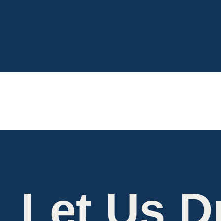
कीमत
प्र
Let Us D