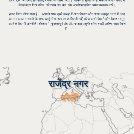
हमारी टीम
अंतरराष्ट्रीय सफाई मानकों का
पालन करती है ताकि यह सुनिश्चित हो सके कि आपके कपड़े न
केवल बेदाग दिखें बल्कि
लंबे समय तक चलें
और अपनी प्राकृतिक चमक बरकरार रखें।
हमारा मिशन सीधा-सादा है — आपको साफ-सुथरे कपड़ों में आत्मविश्वास और आराम महसूस कराने में मदद
करना। हमारा मानना ​​है कि साफ कपड़े सिर्फ स्वच्छता के लिए ही नहीं, बल्कि अच्छे दिखने और बेहतर महसूस
करने के लिए भी ज़रूरी हैं। वॉशवेल में, गुणवत्तापूर्ण सेवा और ग्राहक संतुष्टि हमेशा हमारी सर्वोच्च प्राथमिकता
है।
राजेंद्र नगर
बरेली