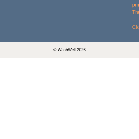
pm
Th
–
Cl
© WashWell 2026